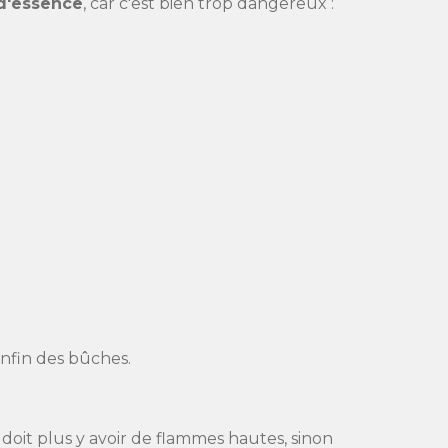
 d'essence
, car c'est bien trop dangereux :
enfin des bûches.
 doit plus y avoir de flammes hautes, sinon