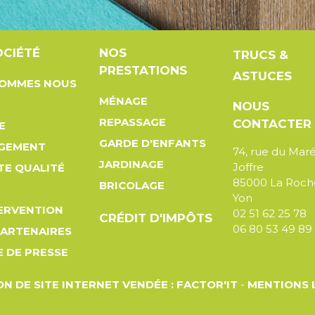
OCIÉTÉ
NOS
TRUCS &
PRESTATIONS
ASTUCES
SOMMES NOUS
MÉNAGE
NOUS
REPASSAGE
CONTACTER
E
GARDE D'ENFANTS
GEMENT
74, rue du Mar
JARDINAGE
Joffre
TE QUALITÉ
85000 La Roch
BRICOLAGE
Yon
TERVENTION
02 51 62 25 78
CRÉDIT D'IMPÔTS
06 80 53 49 89
PARTENAIRES
 DE PRESSE
N DE SITE INTERNET VENDÉE : FACTOR'IT
-
MENTIONS 