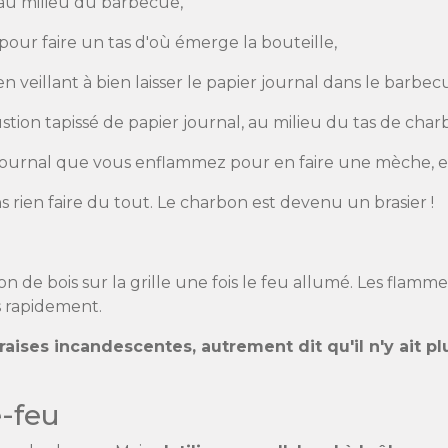
 au milieu du barbecue,
our faire un tas d'où émerge la bouteille,
n veillant à bien laisser le papier journal dans le barbec
tion tapissé de papier journal, au milieu du tas de char
ournal que vous enflammez pour en faire une mèche, et 
 rien faire du tout. Le charbon est devenu un brasier !
 de bois sur la grille une fois le feu allumé. Les flam
us rapidement.
braises incandescentes, autrement dit qu'il n'y ait
-feu