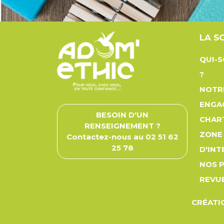
LA S
QUI-
?
NOTR
ENGA
BESOIN D'UN
CHAR
RENSEIGNEMENT ?
ZONE
Contactez-nous au 02 51 62
25 78
D'IN
NOS 
REVUE
CRÉATIO