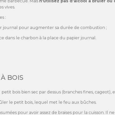
ume barbecue. Mais
n'utilisez pas d'alcool à brûler ou
s vives.
s :
er journal pour augmenter sa durée de combustion ;
ce dans le charbon à la place du papier journal.
À BOIS
 petit bois bien sec par dessus (branches fines, cageot), 
ûler le petit bois, lequel met le feu aux bûches.
sumées pour avoir assez de braises pour la cuisson. Il ne