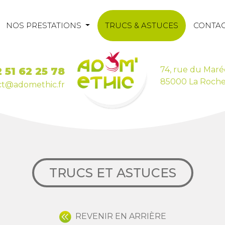
NOS PRESTATIONS
TRUCS & ASTUCES
CONTA
74, rue du Maré
 51 62 25 78
85000 La Roche
ct@adomethic.fr
TRUCS ET ASTUCES
REVENIR EN ARRIÈRE