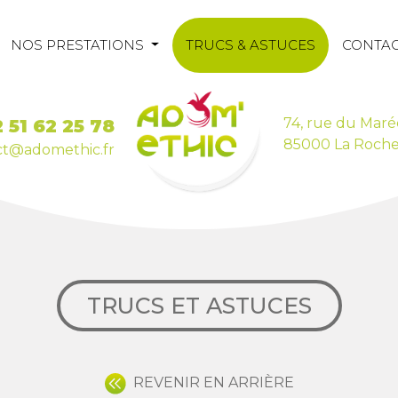
NOS PRESTATIONS
TRUCS & ASTUCES
CONTA
74, rue du Maré
 51 62 25 78
85000 La Roche
ct@adomethic.fr
TRUCS ET ASTUCES
REVENIR EN ARRIÈRE