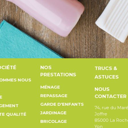
OCIÉTÉ
NOS
TRUCS &
PRESTATIONS
ASTUCES
SOMMES NOUS
MÉNAGE
NOUS
REPASSAGE
CONTACTER
E
GARDE D'ENFANTS
GEMENT
74, rue du Mar
JARDINAGE
Joffre
TE QUALITÉ
85000 La Roch
BRICOLAGE
Yon