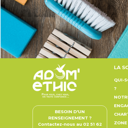
LA S
QUI-
?
NOTR
ENGA
BESOIN D'UN
CHAR
RENSEIGNEMENT ?
ZONE
Contactez-nous au 02 51 62