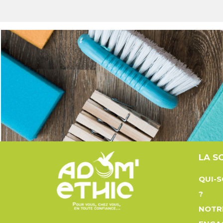
LA S
QUI-
?
NOTR