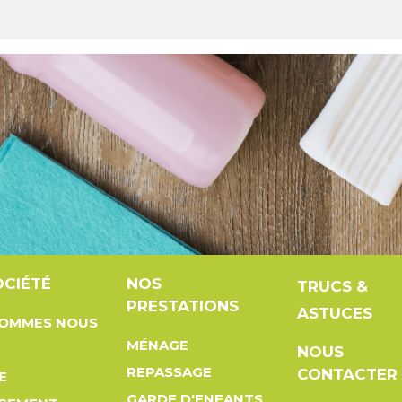
OCIÉTÉ
NOS
TRUCS &
PRESTATIONS
ASTUCES
SOMMES NOUS
MÉNAGE
NOUS
REPASSAGE
CONTACTER
E
GARDE D'ENFANTS