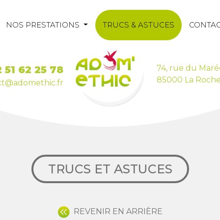
NOS PRESTATIONS
TRUCS & ASTUCES
CONTA
74, rue du Maré
 51 62 25 78
85000 La Roche
ct@adomethic.fr
TRUCS ET ASTUCES
REVENIR EN ARRIÈRE